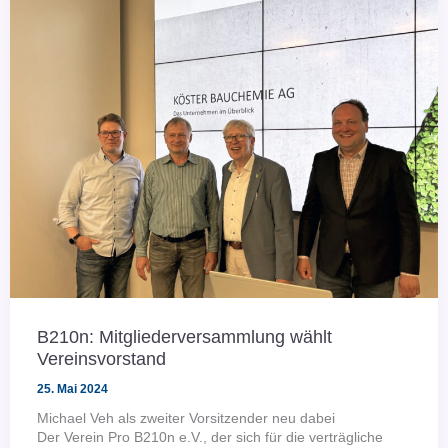
mit
Politik
und
Verbänden
B210n: Mitgliederversammlung wählt
Vereinsvorstand
25. Mai 2024
Michael Veh als zweiter Vorsitzender neu dabei
Der Verein Pro B210n e.V., der sich für die verträgliche