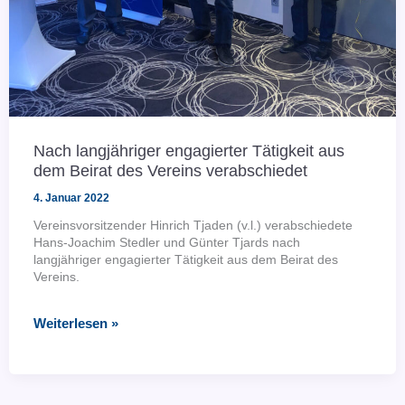
Nach langjähriger engagierter Tätigkeit aus
dem Beirat des Vereins verabschiedet
4. Januar 2022
Vereinsvorsitzender Hinrich Tjaden (v.l.) verabschiedete
Hans-Joachim Stedler und Günter Tjards nach
langjähriger engagierter Tätigkeit aus dem Beirat des
Vereins.
Nach
Weiterlesen »
langjähriger
engagierter
Tätigkeit