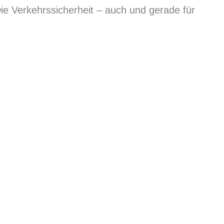
ie Verkehrssicherheit – auch und gerade für
bis 2025 bestätigen diese Einschätzung.
 ökologisch-nachhaltigen Produkten, wird auch
 unsere Branchen und unsere Unternehmen sind
iehen. Nur so können wir die qualifizierten
ktiv für Fachkräfte von auswärts machen.
eiben. Auch Emden und (der) Norden werden von
gstede – Georgsheil bekommt vor dem Hintergrund
bei den Behörden kennenlernen? Oder Sie
auf.